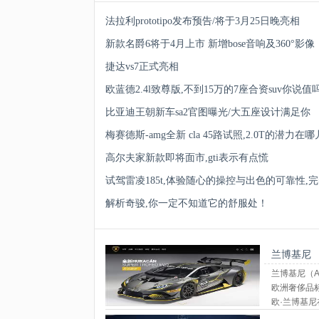
法拉利prototipo发布预告/将于3月25日晚亮相
新款名爵6将于4月上市 新增bose音响及360°影像
捷达vs7正式亮相
欧蓝德2.4l致尊版,不到15万的7座合资suv你说值
比亚迪王朝新车sa2官图曝光/大五座设计满足你
梅赛德斯-amg全新 cla 45路试照,2.0T的潜力在
高尔夫家新款即将面市,gti表示有点慌
试驾雷凌185t,体验随心的操控与出色的可靠性,
解析奇骏,你一定不知道它的舒服处！
兰博基尼
兰博基尼（Au
欧洲奢侈品标志
欧·兰博基尼在
Gallardo、