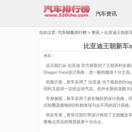
汽车资讯
当前位置:
汽车销量排行榜
>
资讯
> 比亚迪王朝新
比亚迪王朝新车s
来源：
近日我们从 比亚迪 官方获取到了王朝系列全新A+
Dragon Face设计风格，龙一般的颜值十
前脸方面，新车采用了 比亚迪 当下最新的Dra
同时又提供一定的运动气息。此外全新的龙眼大灯
车身侧面，新车采用了超长轴距的设计风格，同
式轮圈及镀铬的D柱都体现与众不同的设计风格
而在车尾，贯穿式双灯带设计再现了王朝概念车
夜晚点亮后的视觉效果十分出众。