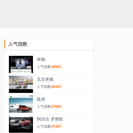
人气指数
奔驰
人气指数
48563
北京奔驰
人气指数
48303
路虎
人气指数
47885
阿尔法·罗密欧
人气指数
47387