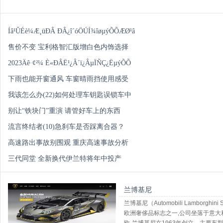
Íâ¹ÛÉè¼Æ¸üÐÂ ÐÂ¿î´óÖÚÍ¾îøµýÕÕÆØ¹â
售价不变 宝利格智汇版增白色内饰选择
2023Äê·¢²¼ È«ÐÂË¹¿Â´ï¿ÂµÏÑÇ¿ËµýÕÕ
下雨也能开窗通风 车窗晴雨挡使用感受
我该怎么办(22)如何处理车钥匙误锁车中
别让“铁块门”重演 请管好车上的东西
流言终结者(10)急刹车是否踩离合器？
高速路出事故别围观 重庆高速事故分析
三代同堂 全新换代伊兰特将年中投产
兰博基尼
兰博基尼（Automobili Lamborg
欧洲奢侈品标志之一,公司坐落于意大利圣亚加