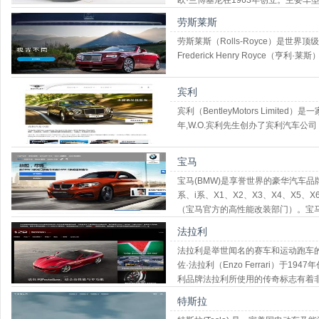
欧·兰博基尼在1963年创立。主要车型有Av
Gallardo、蝙蝠Murcielago等。
劳斯莱斯
劳斯莱斯（Rolls-Royce）是世界
Frederick Henry Royce（亨利·莱斯
宾利
宾利（BentleyMotors Limi
年,W.O.宾利先生创办了宾利汽车公司
宝马
宝马(BMW)是享誉世界的豪华汽车品
系、i系、X1、X2、X3、X4、X5
（宝马官方的高性能改装部门）。宝马
标志宝马总部所在地巴伐利亚州州旗
法拉利
法拉利是举世闻名的赛车和运动跑车的生
佐·法拉利（Enzo Ferrari）于
利品牌法拉利所使用的传奇标志有着
特斯拉