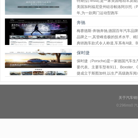
特斯拉(Tesla),是一家美国电动车
美国加利福尼亚州硅谷帕洛阿尔托（Palo 
年,为一款两门运动型跑车
奔驰
梅赛德斯-奔驰奔驰,德国百年汽车品
品牌之一,其登峰造极的技术水平、
典轿跑车款式令人称道,车系有A级、B
SLK级、SLR级、G级、GL级、GL
保时捷
保时捷（Porsche)是一家德国汽车
要代表。主要车型有911、Boxster、Ca
捷成立于斯图加特,以生产高级跑车闻
关于汽车销
0:296ms0
汽