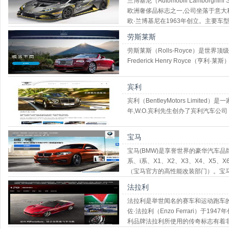
兰博基尼（Automobili Lamborg
欧洲奢侈品标志之一,公司坐落于意大利圣亚加
欧·兰博基尼在1963年创立。主要车型有Av
Gallardo、蝙蝠Murcielago等。
劳斯莱斯
劳斯莱斯（Rolls-Royce）是世界
Frederick Henry Royce（亨利·莱斯
宾利
宾利（BentleyMotors Limi
年,W.O.宾利先生创办了宾利汽车公司
宝马
宝马(BMW)是享誉世界的豪华汽车品
系、i系、X1、X2、X3、X4、X5
（宝马官方的高性能改装部门）。宝马
标志宝马总部所在地巴伐利亚州州旗
法拉利
法拉利是举世闻名的赛车和运动跑车的生
佐·法拉利（Enzo Ferrari）于
利品牌法拉利所使用的传奇标志有着