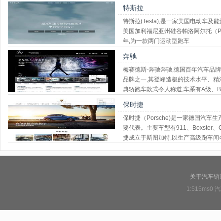
特斯拉
特斯拉(Tesla),是一家美国电动车
美国加利福尼亚州硅谷帕洛阿尔托（Palo 
年,为一款两门运动型跑车
奔驰
梅赛德斯-奔驰奔驰,德国百年汽车品
品牌之一,其登峰造极的技术水平、
典轿跑车款式令人称道,车系有A级、B
SLK级、SLR级、G级、GL级、GL
保时捷
保时捷（Porsche)是一家德国汽车
要代表。主要车型有911、Boxster、Ca
捷成立于斯图加特,以生产高级跑车闻
关于汽车销
1:515ms0
汽