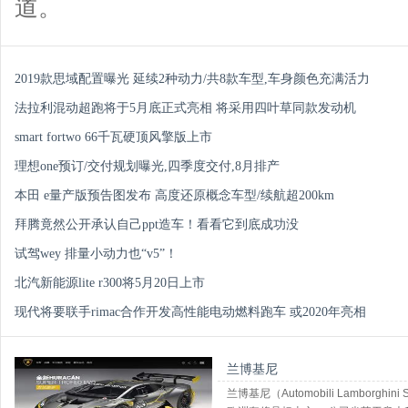
道。
2019款思域配置曝光 延续2种动力/共8款车型,车身颜色充满活力
法拉利混动超跑将于5月底正式亮相 将采用四叶草同款发动机
smart fortwo 66千瓦硬顶风擎版上市
理想one预订/交付规划曝光,四季度交付,8月排产
本田 e量产版预告图发布 高度还原概念车型/续航超200km
拜腾竟然公开承认自己ppt造车！看看它到底成功没
试驾wey 排量小动力也“v5”！
北汽新能源lite r300将5月20日上市
现代将要联手rimac合作开发高性能电动燃料跑车 或2020年亮相
兰博基尼
兰博基尼（Automobili Lamborg