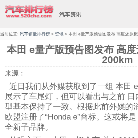
汽车资讯
当前位置:
汽车销量排行榜
>
资讯
> 本田 e量产版预告图发布 高度还原概
本田 e量产版预告图发布 高
200km
来源：
近日我们从外媒获取到了一组 本田 
展示了车尾灯，但可以看出与之前 日
型基本保持了一致。根据此前外媒的消
欧盟注册了“Honda e”商标。这或将是
全新子品牌。