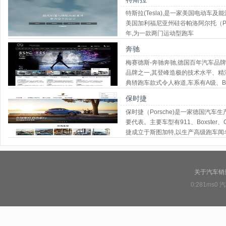
特斯拉(Tesla),是一家美国电动车
美国加利福尼亚州硅谷帕洛阿尔托（Palo 
年,为一款两门运动型跑车
奔驰
梅赛德斯-奔驰奔驰,德国百年汽车品
品牌之一,其登峰造极的技术水平、
典轿跑车款式令人称道,车系有A级、B
SLK级、SLR级、G级、GL级、GL
保时捷
保时捷（Porsche)是一家德国汽车
要代表。主要车型有911、Boxster、Ca
捷成立于斯图加特,以生产高级跑车闻
关于汽车销
0:281ms0
汽