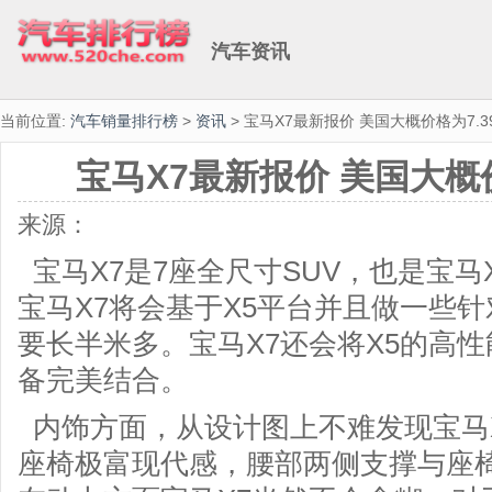
汽车资讯
当前位置:
汽车销量排行榜
>
资讯
> 宝马X7最新报价 美国大概价格为7.
宝马X7最新报价 美国大概
来源：
宝马X7是7座全尺寸SUV，也是宝
宝马X7将会基于X5平台并且做一些针
要长半米多。宝马X7还会将X5的高
备完美结合。
内饰方面，从设计图上不难发现宝马
座椅极富现代感，腰部两侧支撑与座