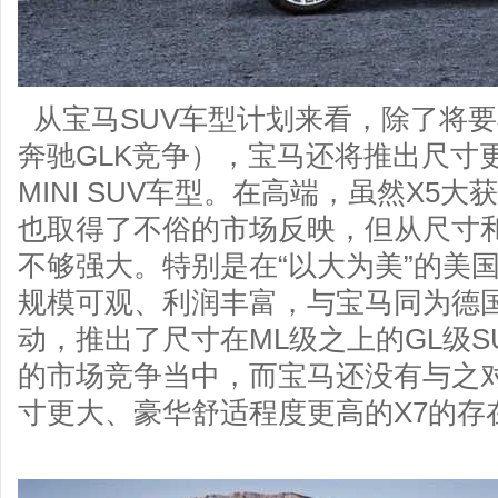
从宝马SUV车型计划来看，除了将要
奔驰GLK竞争），宝马还将推出尺寸
MINI SUV车型。在高端，虽然X5
也取得了不俗的市场反映，但从尺寸
不够强大。特别是在“以大为美”的美
规模可观、利润丰富，与宝马同为德
动，推出了尺寸在ML级之上的GL级
的市场竞争当中，而宝马还没有与之
寸更大、豪华舒适程度更高的X7的存