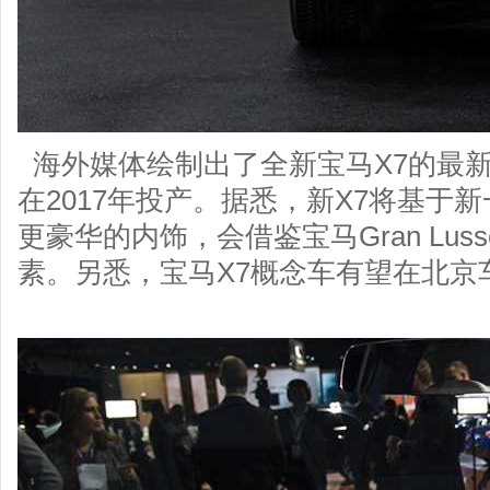
海外媒体绘制出了全新宝马X7的最
在2017年投产。据悉，新X7将基于
更豪华的内饰，会借鉴宝马Gran Luss
素。另悉，宝马X7概念车有望在北京