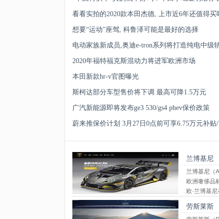
看看实拍的2020款本田杰德, 上市近6年还值得买
想要“运动”座驾, 科鲁泽可能是最好的选择
电动家族新成员,奥迪e-tron系列将打造纯电中级轿
2020年福特福克斯混动力将进军欧洲市场
本田新款hr-v官图曝光
斯柯达部分车型售价将下调 最高可降1.5万元
广汽新能源即将发布ge3 530/gs4 phev保价政策
蔚来推保价计划 3月27日0点前可享6.75万元补
兰博基尼
兰博基尼（Au
欧洲奢侈品标志
欧·兰博基尼在
Gallardo、
劳斯莱斯