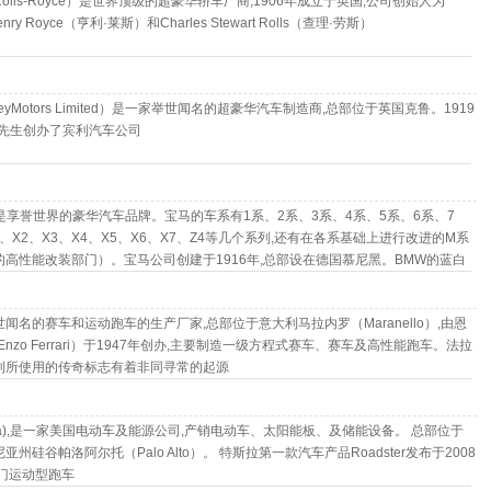
olls-Royce）是世界顶级的超豪华轿车厂商,1906年成立于英国,公司创始人为
 Henry Royce（亨利·莱斯）和Charles Stewart Rolls（查理·劳斯）
leyMotors Limited）是一家举世闻名的超豪华汽车制造商,总部位于英国克鲁。1919
宾利先生创办了宾利汽车公司
)是享誉世界的豪华汽车品牌。宝马的车系有1系、2系、3系、4系、5系、6系、7
1、X2、X3、X4、X5、X6、X7、Z4等几个系列,还有在各系基础上进行改进的M系
的高性能改装部门）。宝马公司创建于1916年,总部设在德国慕尼黑。BMW的蓝白
部所在地巴伐利亚州州旗的颜色
闻名的赛车和运动跑车的生产厂家,总部位于意大利马拉内罗（Maranello）,由恩
Enzo Ferrari）于1947年创办,主要制造一级方程式赛车、赛车及高性能跑车。法拉
利所使用的传奇标志有着非同寻常的起源
sla),是一家美国电动车及能源公司,产销电动车、太阳能板、及储能设备。 总部位于
州硅谷帕洛阿尔托（Palo Alto）。 特斯拉第一款汽车产品Roadster发布于2008
两门运动型跑车