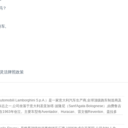
吗？
车,
贴/灵活牌照政策
tomobili Lamborghini S.p.A.）是一家意大利汽车生产商,全球顶级跑车制造商及
之一,公司坐落于意大利圣亚加塔·波隆尼（Sant'Agata Bolognese）,由费鲁吉
1963年创立。主要车型有Aventador、Huracan、雷文顿Reventon、盖拉多
蝙蝠Murcielago等。