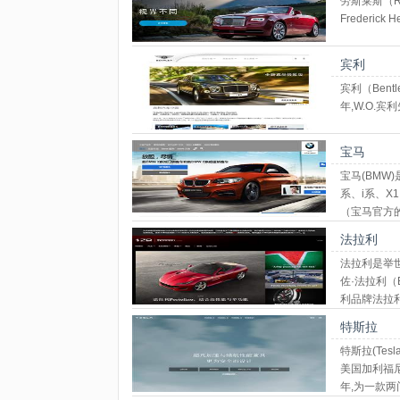
劳斯莱斯（R
Frederick
宾利
宾利（Bent
年,W.O.
宝马
宝马(BMW
系、i系、X
（宝马官方
标志宝马总
法拉利
法拉利是举世
佐·法拉利（
利品牌法拉
特斯拉
特斯拉(Te
美国加利福尼亚
年,为一款