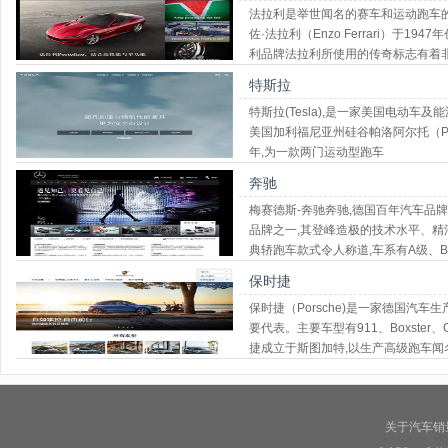
法拉利是举世闻名的赛车和运动跑车的生
佐·法拉利（Enzo Ferrari）于
利品牌法拉利所使用的传奇标志有着
特斯拉
特斯拉(Tesla),是一家美国电动车
美国加利福尼亚州硅谷帕洛阿尔托（Palo 
年,为一款两门运动型跑车
奔驰
梅赛德斯-奔驰奔驰,德国百年汽车品
品牌之一,其登峰造极的技术水平、
典轿跑车款式令人称道,车系有A级、B
SLK级、SLR级、G级、GL级、GL
保时捷
保时捷（Porsche)是一家德国汽车
要代表。主要车型有911、Boxster、Ca
捷成立于斯图加特,以生产高级跑车闻
关于汽车销