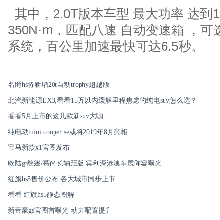
其中，2.0T版本车型 最大功率 达到
350N·m，匹配八速 自动变速箱 ，可选装
系统，百公里加速最快可达6.5秒。
名爵hs将新增20t自动trophy超越版
北汽新能源EX3,看看15万以内缓解里程焦虑的纯电suv怎么选？
看看5月上市的这几款新suv大咖
纯电动mini cooper se或将2019年8月亮相
宝马新款x1官图发布
欧陆gt敞篷/慕尚长轴距版 宾利深港澳车展阵容曝光
红旗hs5售价公布 各大城市同步上市
看看 红旗hs5静态图解
新帝豪gs官图首曝光 动力配置提升