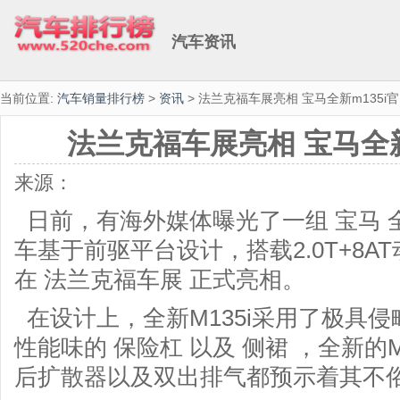
汽车资讯
当前位置:
汽车销量排行榜
>
资讯
> 法兰克福车展亮相 宝马全新m135i
法兰克福车展亮相 宝马全新
来源：
日前，有海外媒体曝光了一组 宝马 全
车基于前驱平台设计，搭载2.0T+8
在 法兰克福车展 正式亮相。
在设计上，全新M135i采用了极具
性能味的 保险杠 以及 侧裙 ，全新的M
后扩散器以及双出排气都预示着其不