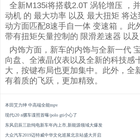
全新M135i将搭载2.0T 涡轮增压 
动机 的 最大功率 以及 最大扭矩 将达到
动方面匹配8速手自一体 变速箱 。此外
带有扭矩矢量控制的 限滑差速器 以
内饰方面，新车的内饰与全新一代 宝
向盘、全液晶仪表以及全新的科技感十足
大，按键布局也更加集中。此外，全
有着质的飞跃，更加精致。
本田艾力绅 中高端全能mpv
现代i20 n骡车谍照首曝/polo gti小心了
东风启辰三款纯电新车年内上市,新能源领域大爆发
大众汽车2019迈特威中华文化巡展北京站盛大开启