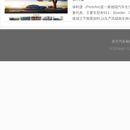
保时捷（Porsche)是一家德国汽车
要代表。主要车型有911、Boxster、Ca
捷成立于斯图加特,以生产高级跑车闻
关于汽车销
0:203ms0
汽