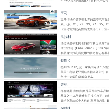
年,W.O.宾利先生创办了宾利汽车公司
宝马
宝马(BMW)是享誉世界的豪华汽车品
系、i系、X1、X2、X3、X4、X5
（宝马官方的高性能改装部门）。宝马
标志宝马总部所在地巴伐利亚州州旗
法拉利
法拉利是举世闻名的赛车和运动跑车的生
佐·法拉利（Enzo Ferrari）于
利品牌法拉利所使用的传奇标志有着
特斯拉
特斯拉(Tesla),是一家美国电动车
美国加利福尼亚州硅谷帕洛阿尔托（Palo 
年,为一款两门运动型跑车
奔驰
梅赛德斯-奔驰奔驰,德国百年汽车品
品牌之一,其登峰造极的技术水平、
典轿跑车款式令人称道,车系有A级、B
SLK级、SLR级、G级、GL级、GL
保时捷