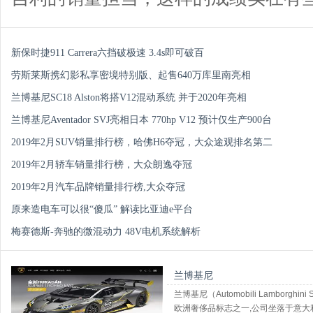
新保时捷911 Carrera六挡破极速 3.4s即可破百
劳斯莱斯携幻影私享密境特别版、起售640万库里南亮相
兰博基尼SC18 Alston将搭V12混动系统 并于2020年亮相
兰博基尼Aventador SVJ亮相日本 770hp V12 预计仅生产900台
2019年2月SUV销量排行榜，哈佛H6夺冠，大众途观排名第二
2019年2月轿车销量排行榜，大众朗逸夺冠
2019年2月汽车品牌销量排行榜,大众夺冠
原来造电车可以很“傻瓜” 解读比亚迪e平台
梅赛德斯-奔驰的微混动力 48V电机系统解析
兰博基尼
兰博基尼（Automobili Lamborg
欧洲奢侈品标志之一,公司坐落于意大利圣亚加