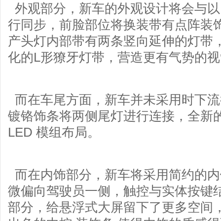
外观部分，新车的外观设计将会与以 
行同步，前脸部位将换装带有点阵装
产头灯内部带有两条竖向延伸的灯带
化的L形獠牙灯带，营造更有气势的
而在车尾方面，新车并未采用时下流
镀铬饰条将两侧尾灯进行连接，全新
LED 模组布局。
而在内饰部分，新车将采用简约的内
微偏向驾驶员一侧，触控与实体按键
部分，给悬浮式大屏留下了更多空间