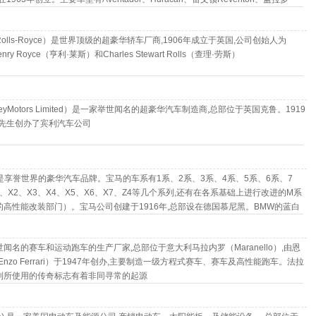
蝙蝠Murcielago等。
olls-Royce）是世界顶级的超豪华轿车厂商,1906年成立于英国,公司创始人为
 Henry Royce（亨利·莱斯）和Charles Stewart Rolls（查理·劳斯）
leyMotors Limited）是一家举世闻名的超豪华汽车制造商,总部位于英国克鲁。1919
宾利先生创办了宾利汽车公司
)是享誉世界的豪华汽车品牌。宝马的车系有1系、2系、3系、4系、5系、6系、7
1、X2、X3、X4、X5、X6、X7、Z4等几个系列,还有在各系基础上进行改进的M系
的高性能改装部门）。宝马公司创建于1916年,总部设在德国慕尼黑。BMW的蓝白
部所在地巴伐利亚州州旗的颜色
闻名的赛车和运动跑车的生产厂家,总部位于意大利马拉内罗（Maranello）,由恩
Enzo Ferrari）于1947年创办,主要制造一级方程式赛车、赛车及高性能跑车。法拉
利所使用的传奇标志有着非同寻常的起源