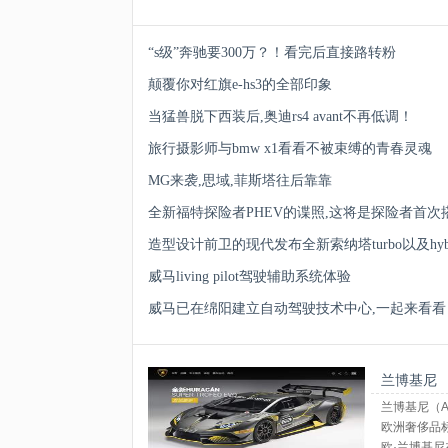
“s级”奔驰要300万？！看完后直接路转粉
颠覆你对红旗e-hs3的全部印象
当猛兽脱下西装后,奥迪rs4 avant不再低调！
旅行摄影师与bmw x1看看不被束缚的青春灵魂
MG来袭,思域,菲斯塔往后靠靠
全新福特探险者PHEV的谍照,这将是探险者首
造型设计前卫的现代发布全新索纳塔turbo以及hyb
威马living pilot驾驶辅助系统体验
威马已在绵阳建立自动驾驶技术中心,一起来看看
兰博基尼
兰博基尼（Au
欧洲奢侈品标志
欧·兰博基尼在