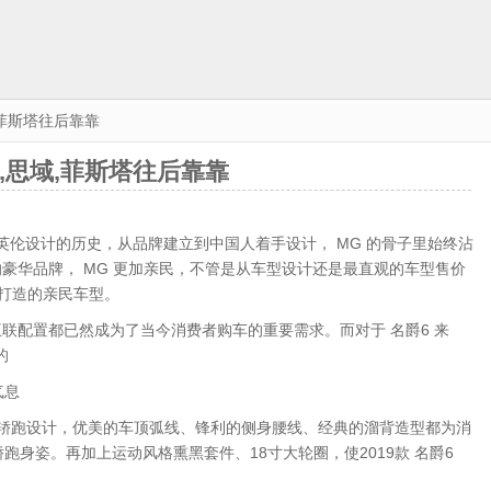
,菲斯塔往后靠靠
,思域,菲斯塔往后靠靠
论英伦设计的历史，从品牌建立到中国人着手设计， MG 的骨子里始终沾
的豪华品牌， MG 更加亲民，不管是从车型设计还是最直观的车型售价
而打造的亲民车型。
联配置都已然成为了当今消费者购车的重要需求。而对于 名爵6 来
的
气息
续时尚的轿跑设计，优美的车顶弧线、锋利的侧身腰线、经典的溜背造型都为消
跑身姿。再加上运动风格熏黑套件、18寸大轮圈，使2019款 名爵6