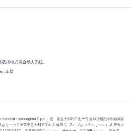
次搭载插电式混合动力系统。
rid车型
tomobili Lamborghini S.p.A.）是一家意大利汽车生产商,全球顶级跑车制造商及
之一,公司坐落于意大利圣亚加塔·波隆尼（Sant'Agata Bolognese）,由费鲁吉
1963年创立。主要车型有Aventador、Huracan、雷文顿Reventon、盖拉多