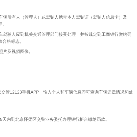
车辆所有人（管理人）或驾驶人携带本人驾驶证（驾驶人信息卡）及
理。
车驾驶人应到机关交通管理部门接受处理，并按规定到工商银行缴纳罚
验合格标志。
照片及视频图像。
交管12123手机APP，输入个人和车辆信息即可查询车辆违章情况和处
15天内到北京怀柔区交警业务委托办理银行柜台缴纳罚款。