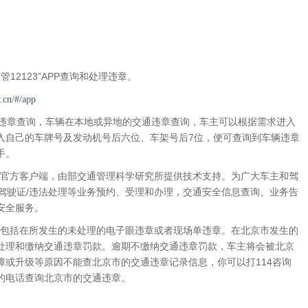
12123”APP查询和处理违章。
v.cn/#/app
动车违章查询，车辆在本地或异地的交通违章查询，车主可以根据需求进入
入自己的车牌号及发动机号后六位、车架号后7位，便可查询到车辆违章
手。
台官方客户端，由部交通管理科学研究所提供技术支持。为广大车主和驾
车/驾驶证/违法处理等业务预约、受理和办理，交通安全信息查询、业务告
安全服务。
，包括在所发生的未处理的电子眼违章或者现场单违章。在北京市发生的
处理和缴纳交通违章罚款。逾期不缴纳交通违章罚款，车主将会被北京
障或升级等原因不能查北京市的交通违章记录信息，你可以打114咨询
的电话查询北京市的交通违章。