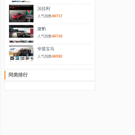
法拉利
人气指数
46717
捷豹
人气指数
46710
华晨宝马
人气指数
46592
同类排行