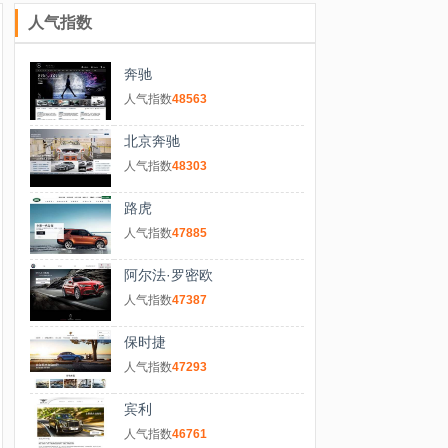
人气指数
奔驰
人气指数
48563
北京奔驰
人气指数
48303
路虎
人气指数
47885
阿尔法·罗密欧
人气指数
47387
保时捷
人气指数
47293
宾利
人气指数
46761