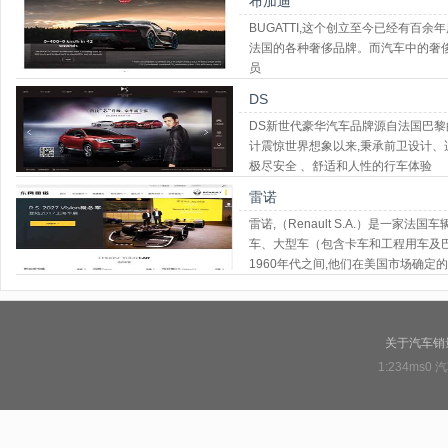
布加迪
BUGATTI,这个创立至今已经有百
法国的各种奢侈品牌。而汽车中的奢侈品-
员
DS
DS新世代豪华汽车品牌源自法国巴黎
计震惊世界想象以来,秉承前卫设计、
极尽安全 、舒适和人性的行车体验
雷诺
雷诺,（Renault S.A.）是一
车、大型车（包含卡车和工程用车及巴
1960年代之间,他们在美国市场确定的
泛接受的
关于汽车销
1:234ms0
汽