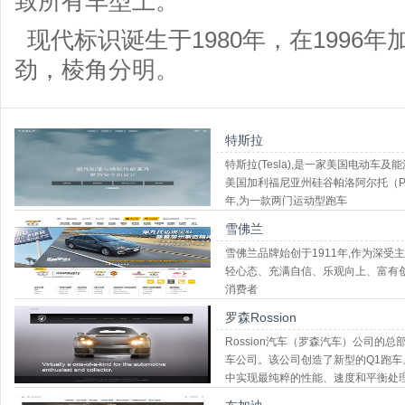
致所有车型上。
现代标识诞生于1980年，在1996
劲，棱角分明。
特斯拉
特斯拉(Tesla),是一家美国电动车
美国加利福尼亚州硅谷帕洛阿尔托（Palo 
年,为一款两门运动型跑车
雪佛兰
雪佛兰品牌始创于1911年,作为深
轻心态、充满自信、乐观向上、富有
消费者
罗森Rossion
Rossion汽车（罗森汽车）公司的
车公司。该公司创造了新型的Q1跑车。
中实现最纯粹的性能、速度和平衡处理形式。
到全球各地