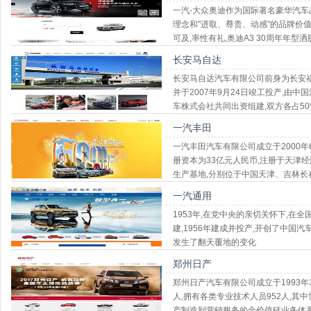
一汽-大众奥迪作为国际著名豪华汽车品
理念和"进取、尊贵、动感"的品牌价值.
可及,率性有礼,奥迪A3 30周年年型
长安马自达
长安马自达汽车有限公司前身为长安福特
并于2007年9月24日竣工投产,由
车株式会社共同出资组建,双方各占5
一汽丰田
一汽丰田汽车有限公司成立于2000年6
册资本为33亿元人民币,注册于天津经
生产基地,分别位于中国天津、吉林长
一汽通用
1953年,在党中央的亲切关怀下,在
建,1956年建成并投产,开创了中国
发生了翻天覆地的变化
郑州日产
郑州日产汽车有限公司成立于1993年
人,拥有各类专业技术人员952人,其
产制造到营销服务的全价值链业务体