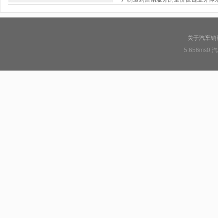
关于汽车销
5:656ms0
汽