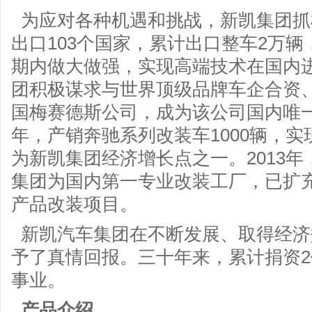
为应对各种机遇和挑战，新凯集团抓
出口103个国家，累计出口整车2万辆
期内做大做强，实现高端技术在国内
团积极谋求与世界顶级品牌车企合资、
国梅赛德斯公司，成为该公司国内唯一
年，产销奔驰系列改装车1000辆，实
为新凯集团经济增长点之一。2013
集团为国内第一专业改装工厂，已扩
产品改装项目。
新凯汽车集团在不断发展、取得经济
予了真情回报。三十年来，累计捐资
事业。
产品介绍