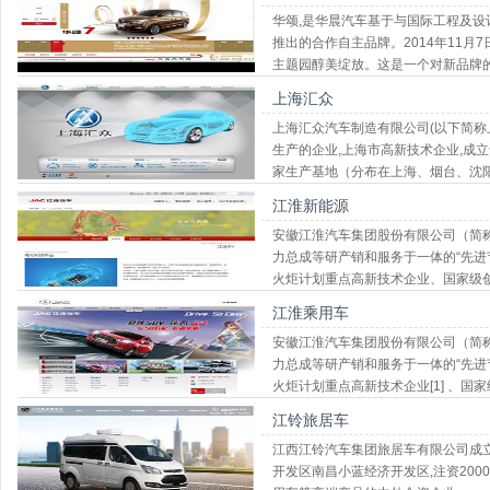
华颂,是华晨汽车基于与国际工程及设
推出的合作自主品牌。2014年11月
主题园醇美绽放。这是一个对新品牌的
上海汇众
上海汇众汽车制造有限公司(以下简称
生产的企业,上海市高新技术企业,成立于
家生产基地（分布在上海、烟台、沈
长沙、佛山、重庆）,5家合资公司
江淮新能源
安徽江淮汽车集团股份有限公司（简称
力总成等研产销和服务于一体的“先进
火炬计划重点高新技术企业、国家级创
前,包含江淮和安凯两大整车品牌
江淮乘用车
安徽江淮汽车集团股份有限公司（简称
力总成等研产销和服务于一体的“先进
火炬计划重点高新技术企业[1] 、国家级
企业[4]
江铃旅居车
江西江铃汽车集团旅居车有限公司成立
开发区南昌小蓝经济开发区,注资20