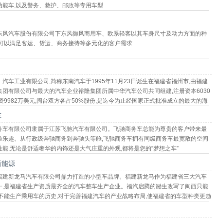
功能车,以及警务、救护、邮政等专用车型
东风汽车股份有限公司下东风御风商用车、欧系轻客以其车身尺寸及动力方面的种
全可以满足客运、货运、商务接待等多元化的客户需求
汽车工业有限公司,简称东南汽车于1995年11月23日诞生在福建省福州市,由福建
集团有限公司与最大的汽车企业裕隆集团所属中华汽车公司共同组建,注册资本6030
资9982万美元,闽台双方各占50%股份,是迄今为止经国家正式批准成立的最大的海
汽车企业
车
务车有限公司隶属于江苏飞驰汽车有限公司。飞驰商务车总能为尊贵的客户带来最
验乐趣。从行政级奔驰商务到奔驰头等舱,飞驰商务车拥有同级商务车最宽敞的空间
性能,无论是舒适奢华的内饰还是大气庄重的外观,都将是您的“梦想之车”
新能源
福建新龙马汽车有限公司鼎力打造的小型车品牌。福建新龙马作为福建省三大汽车
一,是福建省生产资质最齐全的汽车整车生产企业。福汽启腾的诞生改写了闽西只能
,不能生产乘用车的历史,对于完善福建汽车的产业战略布局,使福建省的车型种类更趋
重要的现实意义