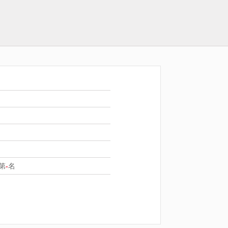
第
-
名