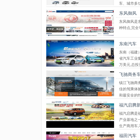
车、城市多
东风御风
东风御风是
种特点,完
东南汽车
东南（福建）
省汽车工业
万美元,总投
峡两岸合资
飞驰商务
镇江飞驰商
佳的驾乘体
和最安全的
福汽启腾
福汽启腾是
产业基地之
生产商用车
完善,具有
福田汽车