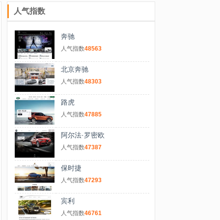
人气指数
奔驰
人气指数
48563
北京奔驰
人气指数
48303
路虎
人气指数
47885
阿尔法·罗密欧
人气指数
47387
保时捷
人气指数
47293
宾利
人气指数
46761