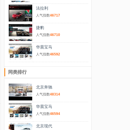
法拉利
人气指数
46717
捷豹
人气指数
46710
华晨宝马
人气指数
46592
同类排行
北京奔驰
人气指数
48314
华晨宝马
人气指数
46594
北京现代