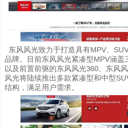
东风风光致力于打造具有MPV、SU
品牌。目前东风风光紧凑型MPV涵盖
以及前置前驱的东风风光360、东风风光
风光将陆续推出多款紧凑型和中型SU
结构，满足用户需求。