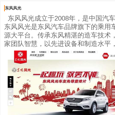
东风风光
东风风光成立于2008年，是中国汽
东风风光是东风汽车品牌旗下的乘用
源大平台。传承东风精湛的造车技术
家团队智慧，以先进设备和制造水平