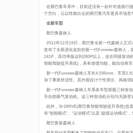
在斯巴鲁车系中，目前还没有一款针对道路行驶的
个空白，让以性能出众的斯巴鲁汽车更具市场竞
全新车型
斯巴鲁森林人
2012年12月19日，斯巴鲁全新一代森林人正式
发布了全新进化改款的新一代Forester森林人
241P，高功率版达到280P以上，这在同级发动机
智能驾驶提升系统)，具有坡缓功能，能自动将车
新一代Forester森林人车长4,595mm、车宽
加了乘座舒适性。其外观设计个性突出、风格强
新一代Forester森林人车系各车型搭载三种发动
升自然吸气发动机。这三种发动机分别与无级变速器L
此外，SI-DRIVE(斯巴鲁智能驾驶提升系统)也
有“智能模式”、“运动模式”以及“超级运动模式
斯巴鲁新森林人
新车部分车型配备了智能电动后车门，只要按下