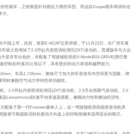
性能车，之前都是针对跑拉力赛的车型。而这款Coupe跑车将填补这
争力。
在中国上市，此前，曾获E-NCAP五星评级，于11月22日，在广州车展
，新车较之前增加了2.0升缸内直喷涡轮增压(DIT)发动机，普通版本马力达
中是非常出色的，并配备了驾驶辅助系统X-Mode和SI-DRIVE(斯巴鲁
速控制在时速20公里以下，具有更好的动力表现和越野能力。
1,810mm、车高1,735mm，整体尺寸加大的车形使车内空间更为宽敞，增
硬同时兼顾空气动力学特性和功能性。
机：2.0升缸内直喷涡轮增压(DIT)发动机、2.5升自然吸气发动机、2.0
ineartronic或6速手动变速器搭配，兼顾动力性和燃油经济性。
首次配备于新一代Forester森林人上，这一驾驶辅助系统能使发动机具
”，驾驶者可根据路况轻轻拨动方向盘上的控制按键来选用适合的模式。
车钥匙、中控台或后车门上的控制按键，后车门便可以自动开关，为装