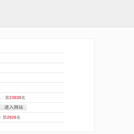
名：第
23838
名
：第
2826
名