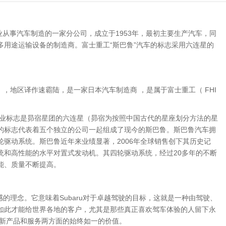
业从事汽车制造的一家分公司，成立于1953年，最初主要生产汽车，同
多用途运输设备的制造商。富士重工“斯巴鲁”汽车的标志采用六连星的
），地区译作速霸陆，是一家日本汽车制造商 ，是属于富士重工（ FHI
企业标志是昴宿星团的六连星（昴宿为按照中国古代的星座划分方法的星
的标志代表着五个独立的公司一起组成了现今的斯巴鲁。斯巴鲁汽车拥
驱动系统。斯巴鲁近年来业绩显著，2006年全球销售创下其历史记
统和高性能的水平对置式发动机。其四轮驱动系统，经过20多年的不断
能、质量不断提高。
感的理念。它意味着Subaru对于卓越驾驶的目标，这就是一种由驾驶、
如此才能给世界各地的客户，尤其是那些真正喜欢驾车体验的人留下永
供在新产品和服务两方面的始终如一的价值。