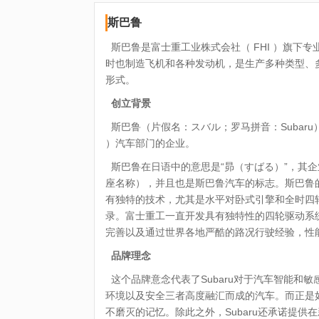
斯巴鲁
斯巴鲁是富士重工业株式会社（ FHI ）旗下专
时也制造飞机和各种发动机，是生产多种类型、
形式。
创立背景
斯巴鲁（片假名：スバル；罗马拼音：Subaru
）汽车部门的企业。
斯巴鲁在日语中的意思是“昴（すばる）”，其
座名称），并且也是斯巴鲁汽车的标志。斯巴鲁
有独特的技术，尤其是水平对卧式引擎和全时四轮
录。富士重工一直开发具有独特性的四轮驱动系
完善以及通过世界各地严酷的路况行驶经验，性
品牌理念
这个品牌意念代表了Subaru对于汽车智能和敏
环境以及安全三者高度融汇而成的汽车。而正是
不磨灭的记忆。除此之外，Subaru还承诺提