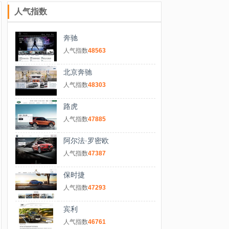
人气指数
奔驰
人气指数
48563
北京奔驰
人气指数
48303
路虎
人气指数
47885
阿尔法·罗密欧
人气指数
47387
保时捷
人气指数
47293
宾利
人气指数
46761