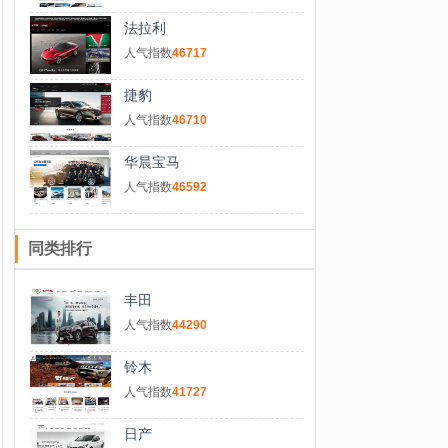
法拉利
人气指数
46717
捷豹
人气指数
46710
华晨宝马
人气指数
46592
同类排行
丰田
人气指数
44290
铃木
人气指数
41727
日产