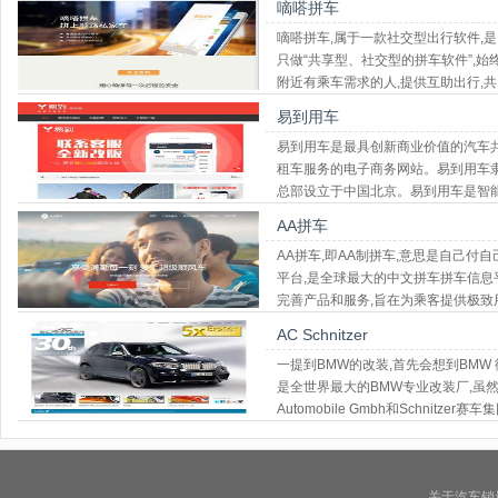
嘀嗒拼车
嘀嗒拼车,属于一款社交型出行软件,
只做“共享型、社交型的拼车软件”,始
附近有乘车需求的人,提供互助出行,
易到用车
易到用车是最具创新商业价值的汽车
租车服务的电子商务网站。易到用车隶
总部设立于中国北京。易到用车是智
AA拼车
AA拼车,即AA制拼车,意思是自己
平台,是全球最大的中文拼车拼车信息平
完善产品和服务,旨在为乘客提供极致用
到车
AC Schnitzer
一提到BMW的改装,首先会想到BMW 御用改装
是全世界最大的BMW专业改装厂,虽然
Automobile Gmbh和Schnitzer
关于汽车销