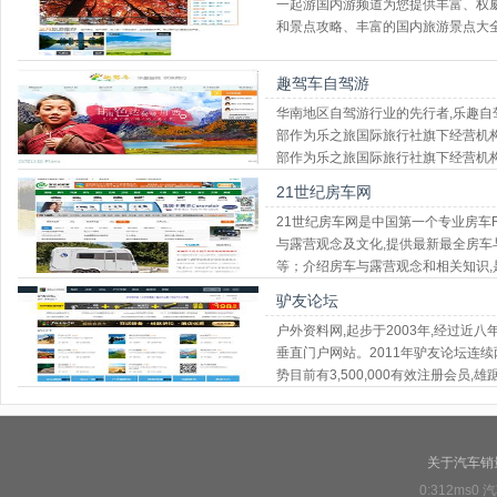
一起游国内游频道为您提供丰富、权
和景点攻略、丰富的国内旅游景点大
趣驾车自驾游
华南地区自驾游行业的先行者,乐趣自驾
部作为乐之旅国际旅行社旗下经营机
部作为乐之旅国际旅行社旗下经营机
21世纪房车网
21世纪房车网是中国第一个专业房车R
与露营观念及文化,提供最新最全房车
等；介绍房车与露营观念和相关知识
个体爱好者最好的百科
驴友论坛
户外资料网,起步于2003年,经过近
垂直门户网站。2011年驴友论坛连
势目前有3,500,000有效注册会员
关于汽车销
0:312ms0
汽